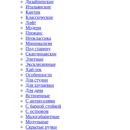
Дизайнерские
Итальянские
Кантри
Классические
Лофт
Модерн
Прованс
Неоклассика
Минимализм
Под старину
Скандинавские
Элитные
Эксклюзивные
Хай-тек
Особенности
Для студии
Для хрущевки
Для дачи
Встроенные
С антресолями
С барной стойкой
С островом
Малогабаритные
Модульные
Скрытые ручки