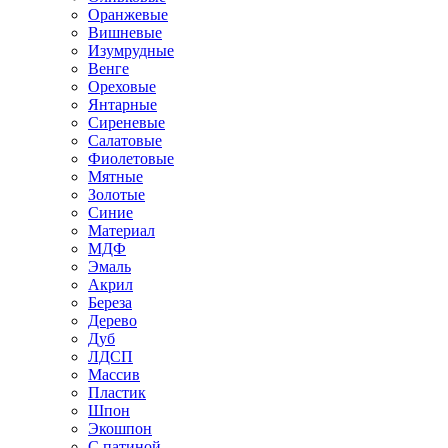
Оранжевые
Вишневые
Изумрудные
Венге
Ореховые
Янтарные
Сиреневые
Салатовые
Фиолетовые
Мятные
Золотые
Синие
Материал
МДФ
Эмаль
Акрил
Береза
Дерево
Дуб
ЛДСП
Массив
Пластик
Шпон
Экошпон
С патиной