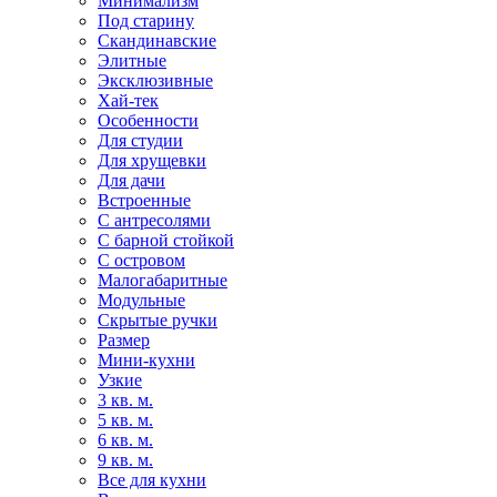
Минимализм
Под старину
Скандинавские
Элитные
Эксклюзивные
Хай-тек
Особенности
Для студии
Для хрущевки
Для дачи
Встроенные
С антресолями
С барной стойкой
С островом
Малогабаритные
Модульные
Скрытые ручки
Размер
Мини-кухни
Узкие
3 кв. м.
5 кв. м.
6 кв. м.
9 кв. м.
Все для кухни