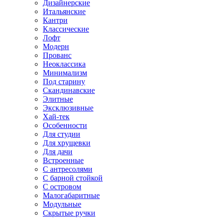
Дизайнерские
Итальянские
Кантри
Классические
Лофт
Модерн
Прованс
Неоклассика
Минимализм
Под старину
Скандинавские
Элитные
Эксклюзивные
Хай-тек
Особенности
Для студии
Для хрущевки
Для дачи
Встроенные
С антресолями
С барной стойкой
С островом
Малогабаритные
Модульные
Скрытые ручки