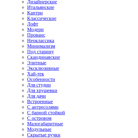
Дизайнерские
Итальянские
Кантри
Классические
Лофт
Модерн
Прованс
Неоклассика
Минимализм
Под старину
Скандинавские
Элитные
Эксклюзивные
Хай-тек
Особенности
Для студии
Для хрущевки
Для дачи
Встроенные
С антресолями
С барной стойкой
С островом
Малогабаритные
Модульные
Скрытые ручки