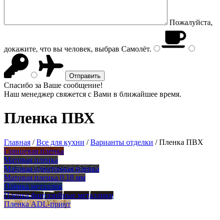
Пожалуйста,
докажите, что вы человек, выбрав
Самолёт
.
Спасибо за Ваше сообщение!
Наш менеджер свяжется с Вами в ближайшее время.
Пленка ПВХ
Главная
/
Все для кухни
/
Варианты отделки
/
Пленка ПВХ
Глянцевая пленка
Матовая пленка
Матовая однотонная пленка
Матовая пленка 0,18 мм
Плёнка металлик
Пленка фантазийные металлики
Пленка ADL-принт