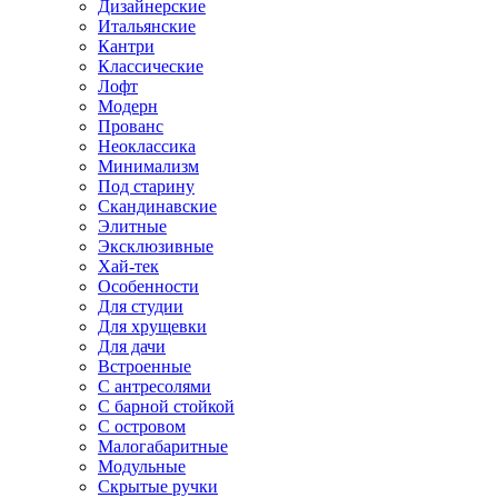
Дизайнерские
Итальянские
Кантри
Классические
Лофт
Модерн
Прованс
Неоклассика
Минимализм
Под старину
Скандинавские
Элитные
Эксклюзивные
Хай-тек
Особенности
Для студии
Для хрущевки
Для дачи
Встроенные
С антресолями
С барной стойкой
С островом
Малогабаритные
Модульные
Скрытые ручки