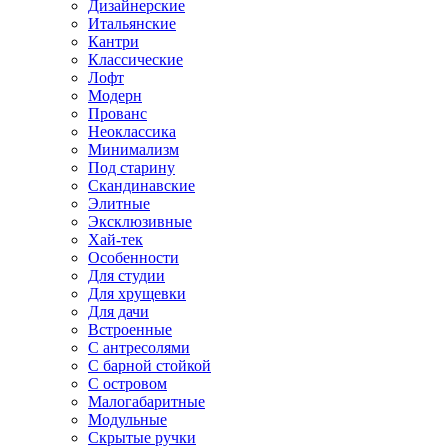
Дизайнерские
Итальянские
Кантри
Классические
Лофт
Модерн
Прованс
Неоклассика
Минимализм
Под старину
Скандинавские
Элитные
Эксклюзивные
Хай-тек
Особенности
Для студии
Для хрущевки
Для дачи
Встроенные
С антресолями
С барной стойкой
С островом
Малогабаритные
Модульные
Скрытые ручки