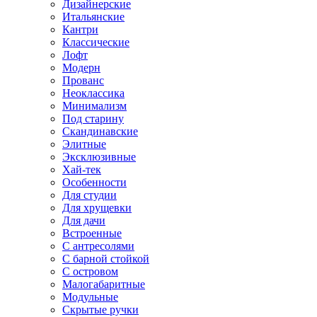
Дизайнерские
Итальянские
Кантри
Классические
Лофт
Модерн
Прованс
Неоклассика
Минимализм
Под старину
Скандинавские
Элитные
Эксклюзивные
Хай-тек
Особенности
Для студии
Для хрущевки
Для дачи
Встроенные
С антресолями
С барной стойкой
С островом
Малогабаритные
Модульные
Скрытые ручки