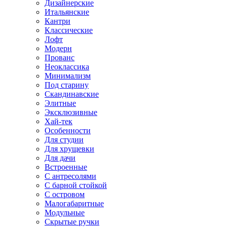
Дизайнерские
Итальянские
Кантри
Классические
Лофт
Модерн
Прованс
Неоклассика
Минимализм
Под старину
Скандинавские
Элитные
Эксклюзивные
Хай-тек
Особенности
Для студии
Для хрущевки
Для дачи
Встроенные
С антресолями
С барной стойкой
С островом
Малогабаритные
Модульные
Скрытые ручки