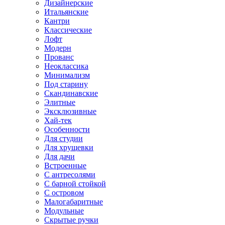
Дизайнерские
Итальянские
Кантри
Классические
Лофт
Модерн
Прованс
Неоклассика
Минимализм
Под старину
Скандинавские
Элитные
Эксклюзивные
Хай-тек
Особенности
Для студии
Для хрущевки
Для дачи
Встроенные
С антресолями
С барной стойкой
С островом
Малогабаритные
Модульные
Скрытые ручки