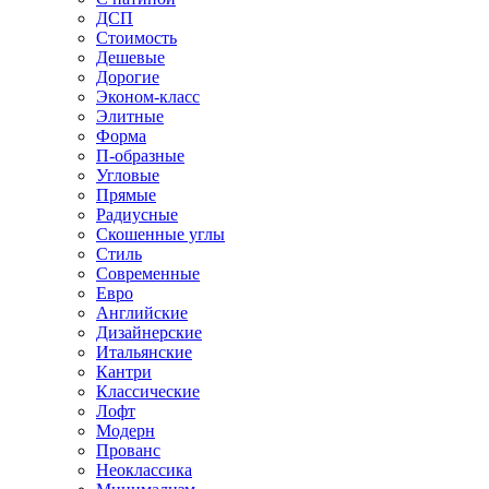
ДСП
Стоимость
Дешевые
Дорогие
Эконом-класс
Элитные
Форма
П-образные
Угловые
Прямые
Радиусные
Скошенные углы
Стиль
Современные
Евро
Английские
Дизайнерские
Итальянские
Кантри
Классические
Лофт
Модерн
Прованс
Неоклассика