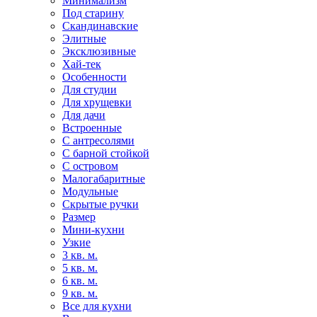
Минимализм
Под старину
Скандинавские
Элитные
Эксклюзивные
Хай-тек
Особенности
Для студии
Для хрущевки
Для дачи
Встроенные
С антресолями
С барной стойкой
С островом
Малогабаритные
Модульные
Скрытые ручки
Размер
Мини-кухни
Узкие
3 кв. м.
5 кв. м.
6 кв. м.
9 кв. м.
Все для кухни