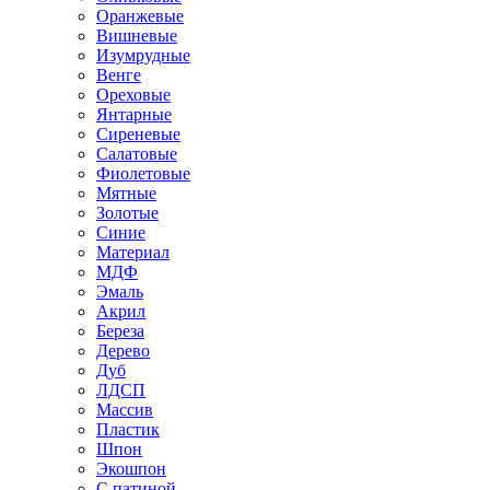
Оранжевые
Вишневые
Изумрудные
Венге
Ореховые
Янтарные
Сиреневые
Салатовые
Фиолетовые
Мятные
Золотые
Синие
Материал
МДФ
Эмаль
Акрил
Береза
Дерево
Дуб
ЛДСП
Массив
Пластик
Шпон
Экошпон
С патиной