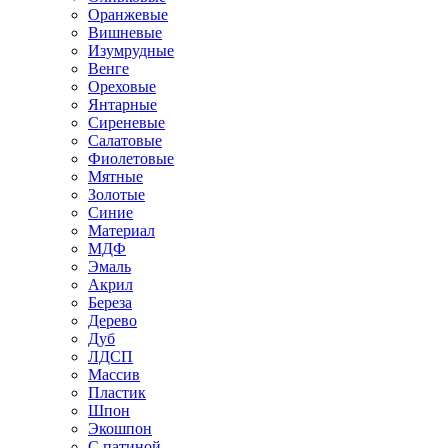
Оранжевые
Вишневые
Изумрудные
Венге
Ореховые
Янтарные
Сиреневые
Салатовые
Фиолетовые
Мятные
Золотые
Синие
Материал
МДФ
Эмаль
Акрил
Береза
Дерево
Дуб
ЛДСП
Массив
Пластик
Шпон
Экошпон
С патиной