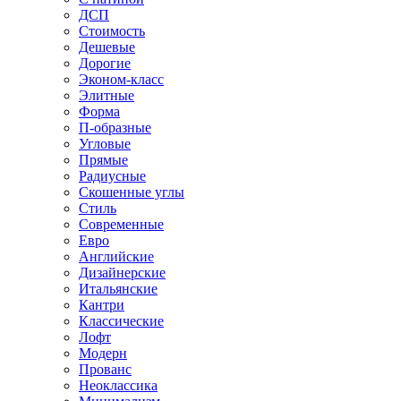
ДСП
Стоимость
Дешевые
Дорогие
Эконом-класс
Элитные
Форма
П-образные
Угловые
Прямые
Радиусные
Скошенные углы
Стиль
Современные
Евро
Английские
Дизайнерские
Итальянские
Кантри
Классические
Лофт
Модерн
Прованс
Неоклассика