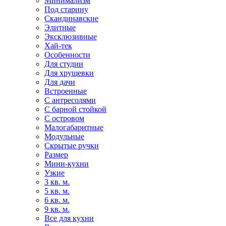
Минимализм
Под старину
Скандинавские
Элитные
Эксклюзивные
Хай-тек
Особенности
Для студии
Для хрущевки
Для дачи
Встроенные
С антресолями
С барной стойкой
С островом
Малогабаритные
Модульные
Скрытые ручки
Размер
Мини-кухни
Узкие
3 кв. м.
5 кв. м.
6 кв. м.
9 кв. м.
Все для кухни