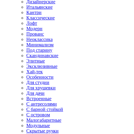
Дизайнерские
Итальянские
Кантри
Классические
Лофт
Модерн
Прованс
Неоклассика
Минимализм
Под старину
Скандинавские
Элитные
Эксклюзивные
Хай-тек
Особенности
Для студии
Для хрущевки
Для дачи
Встроенные
С антресолями
С барной стойкой
С островом
Малогабаритные
Модульные
Скрытые ручки