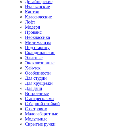
Дизайнерские
Итальянские
Кантри
Классические
Лофт
Модерн
Прованс
Неоклассика
Минимализм
Под старину
Скандинавские
Элитные
Эксклюзивные
Хай-тек
Особенности
Для студии
Для хрущевки
Для дачи
Встроенные
С антресолями
С барной стойкой
С островом
Малогабаритные
Модульные
Скрытые ручки