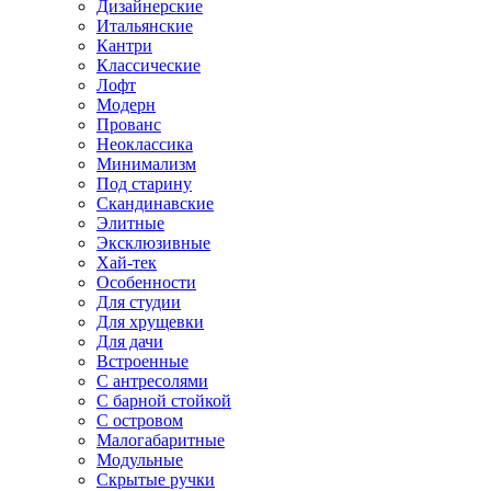
Дизайнерские
Итальянские
Кантри
Классические
Лофт
Модерн
Прованс
Неоклассика
Минимализм
Под старину
Скандинавские
Элитные
Эксклюзивные
Хай-тек
Особенности
Для студии
Для хрущевки
Для дачи
Встроенные
С антресолями
С барной стойкой
С островом
Малогабаритные
Модульные
Скрытые ручки