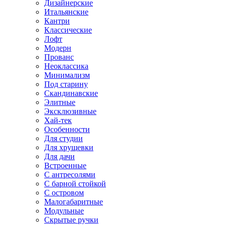
Дизайнерские
Итальянские
Кантри
Классические
Лофт
Модерн
Прованс
Неоклассика
Минимализм
Под старину
Скандинавские
Элитные
Эксклюзивные
Хай-тек
Особенности
Для студии
Для хрущевки
Для дачи
Встроенные
С антресолями
С барной стойкой
С островом
Малогабаритные
Модульные
Скрытые ручки