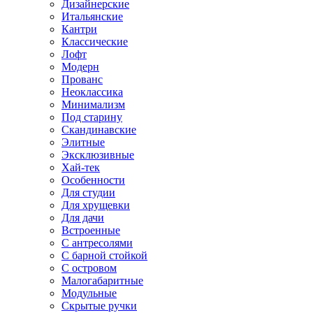
Дизайнерские
Итальянские
Кантри
Классические
Лофт
Модерн
Прованс
Неоклассика
Минимализм
Под старину
Скандинавские
Элитные
Эксклюзивные
Хай-тек
Особенности
Для студии
Для хрущевки
Для дачи
Встроенные
С антресолями
С барной стойкой
С островом
Малогабаритные
Модульные
Скрытые ручки