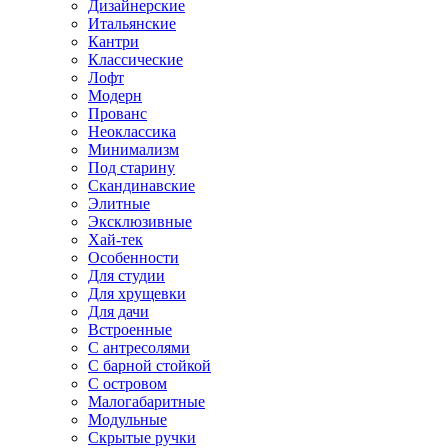
Дизайнерские
Итальянские
Кантри
Классические
Лофт
Модерн
Прованс
Неоклассика
Минимализм
Под старину
Скандинавские
Элитные
Эксклюзивные
Хай-тек
Особенности
Для студии
Для хрущевки
Для дачи
Встроенные
С антресолями
С барной стойкой
С островом
Малогабаритные
Модульные
Скрытые ручки