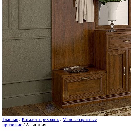
Главная
/
Каталог прихожих
/
Малогабаритные
прихожие
/ Альпиния