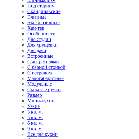
Минимализм
Под старину
Скандинавские
Элитные
Эксклюзивные
Хай-тек
Особенности
Для студии
Для хрущевки
Для дачи
Встроенные
С антресолями
С барной стойкой
С островом
Малогабаритные
Модульные
Скрытые ручки
Размер
Мини-кухни
Узкие
3 кв. м.
5 кв. м.
6 кв. м.
9 кв. м.
Все для кухни