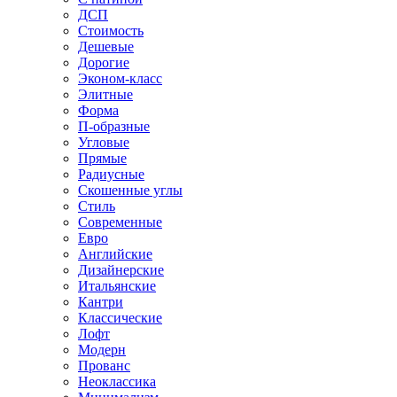
ДСП
Стоимость
Дешевые
Дорогие
Эконом-класс
Элитные
Форма
П-образные
Угловые
Прямые
Радиусные
Скошенные углы
Стиль
Современные
Евро
Английские
Дизайнерские
Итальянские
Кантри
Классические
Лофт
Модерн
Прованс
Неоклассика