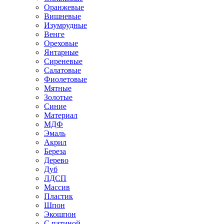
Оранжевые
Вишневые
Изумрудные
Венге
Ореховые
Янтарные
Сиреневые
Салатовые
Фиолетовые
Мятные
Золотые
Синие
Материал
МДФ
Эмаль
Акрил
Береза
Дерево
Дуб
ЛДСП
Массив
Пластик
Шпон
Экошпон
С патиной