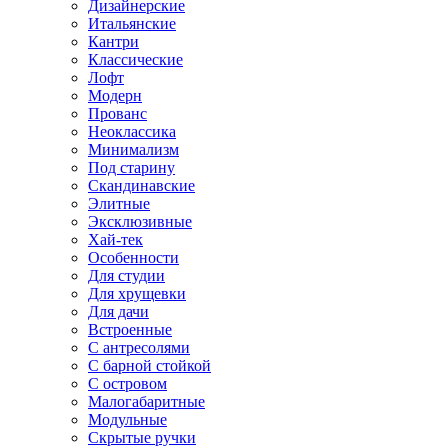
Дизайнерские
Итальянские
Кантри
Классические
Лофт
Модерн
Прованс
Неоклассика
Минимализм
Под старину
Скандинавские
Элитные
Эксклюзивные
Хай-тек
Особенности
Для студии
Для хрущевки
Для дачи
Встроенные
С антресолями
С барной стойкой
С островом
Малогабаритные
Модульные
Скрытые ручки