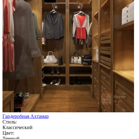
Гардеробная Ахтамар
Стиль:
Классический
Цвет:
Темный