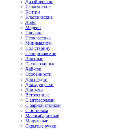
Дизайнерские
Итальянские
Кантри
Классические
Лофт
Модерн
Прованс
Неоклассика
Минимализм
Под старину
Скандинавские
Элитные
Эксклюзивные
Хай-тек
Особенности
Для студии
Для хрущевки
Для дачи
Встроенные
С антресолями
С барной стойкой
С островом
Малогабаритные
Модульные
Скрытые ручки