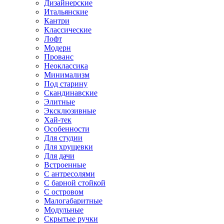
Дизайнерские
Итальянские
Кантри
Классические
Лофт
Модерн
Прованс
Неоклассика
Минимализм
Под старину
Скандинавские
Элитные
Эксклюзивные
Хай-тек
Особенности
Для студии
Для хрущевки
Для дачи
Встроенные
С антресолями
С барной стойкой
С островом
Малогабаритные
Модульные
Скрытые ручки