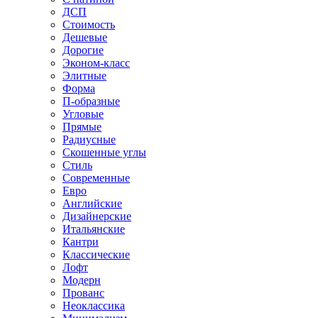
ДСП
Стоимость
Дешевые
Дорогие
Эконом-класс
Элитные
Форма
П-образные
Угловые
Прямые
Радиусные
Скошенные углы
Стиль
Современные
Евро
Английские
Дизайнерские
Итальянские
Кантри
Классические
Лофт
Модерн
Прованс
Неоклассика