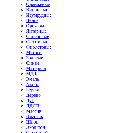
Оранжевые
Вишневые
Изумрудные
Венге
Ореховые
Янтарные
Сиреневые
Салатовые
Фиолетовые
Мятные
Золотые
Синие
Материал
МДФ
Эмаль
Акрил
Береза
Дерево
Дуб
ЛДСП
Массив
Пластик
Шпон
Экошпон
С патиной