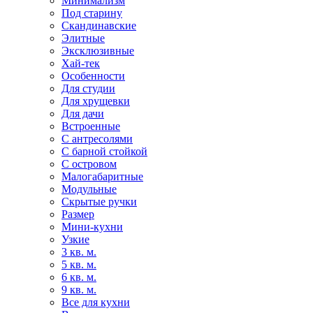
Минимализм
Под старину
Скандинавские
Элитные
Эксклюзивные
Хай-тек
Особенности
Для студии
Для хрущевки
Для дачи
Встроенные
С антресолями
С барной стойкой
С островом
Малогабаритные
Модульные
Скрытые ручки
Размер
Мини-кухни
Узкие
3 кв. м.
5 кв. м.
6 кв. м.
9 кв. м.
Все для кухни