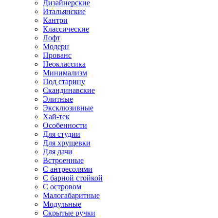
Дизайнерские
Итальянские
Кантри
Классические
Лофт
Модерн
Прованс
Неоклассика
Минимализм
Под старину
Скандинавские
Элитные
Эксклюзивные
Хай-тек
Особенности
Для студии
Для хрущевки
Для дачи
Встроенные
С антресолями
С барной стойкой
С островом
Малогабаритные
Модульные
Скрытые ручки