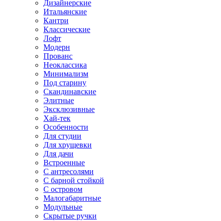
Дизайнерские
Итальянские
Кантри
Классические
Лофт
Модерн
Прованс
Неоклассика
Минимализм
Под старину
Скандинавские
Элитные
Эксклюзивные
Хай-тек
Особенности
Для студии
Для хрущевки
Для дачи
Встроенные
С антресолями
С барной стойкой
С островом
Малогабаритные
Модульные
Скрытые ручки