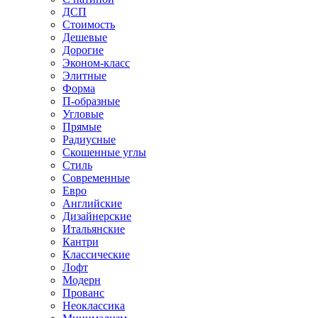
ДСП
Стоимость
Дешевые
Дорогие
Эконом-класс
Элитные
Форма
П-образные
Угловые
Прямые
Радиусные
Скошенные углы
Стиль
Современные
Евро
Английские
Дизайнерские
Итальянские
Кантри
Классические
Лофт
Модерн
Прованс
Неоклассика