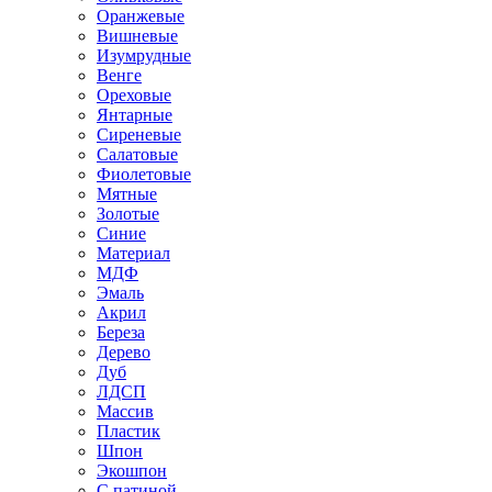
Оранжевые
Вишневые
Изумрудные
Венге
Ореховые
Янтарные
Сиреневые
Салатовые
Фиолетовые
Мятные
Золотые
Синие
Материал
МДФ
Эмаль
Акрил
Береза
Дерево
Дуб
ЛДСП
Массив
Пластик
Шпон
Экошпон
С патиной