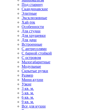
Минимализм
Под старину
Скандинавские
Элитные
Эксклюзивные
Хай-тек
Особенности
Для студии
Для хрущевки
Для дачи
Встроенные
С антресолями
С барной стойкой
С островом
Малогабаритные
Модульные
Скрытые ручки
Размер
Мини-кухни
Узкие
3 кв. м.
5 кв. м.
6 кв. м.
9 кв. м.
Все для кухни