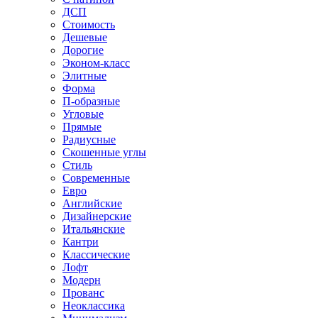
ДСП
Стоимость
Дешевые
Дорогие
Эконом-класс
Элитные
Форма
П-образные
Угловые
Прямые
Радиусные
Скошенные углы
Стиль
Современные
Евро
Английские
Дизайнерские
Итальянские
Кантри
Классические
Лофт
Модерн
Прованс
Неоклассика