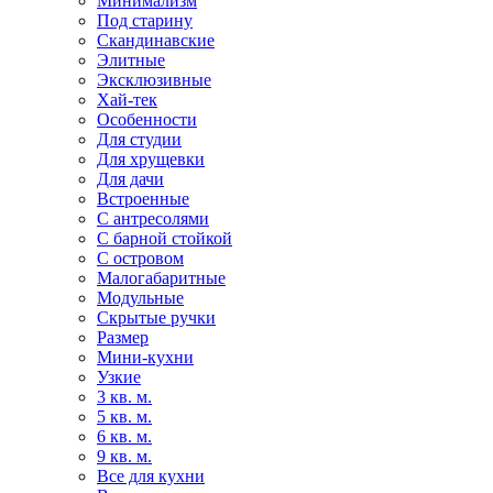
Минимализм
Под старину
Скандинавские
Элитные
Эксклюзивные
Хай-тек
Особенности
Для студии
Для хрущевки
Для дачи
Встроенные
С антресолями
С барной стойкой
С островом
Малогабаритные
Модульные
Скрытые ручки
Размер
Мини-кухни
Узкие
3 кв. м.
5 кв. м.
6 кв. м.
9 кв. м.
Все для кухни