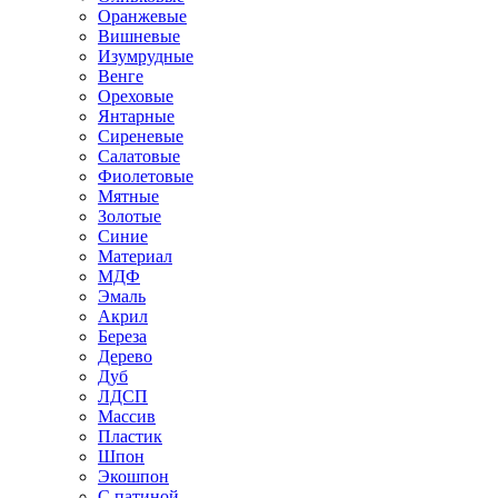
Оранжевые
Вишневые
Изумрудные
Венге
Ореховые
Янтарные
Сиреневые
Салатовые
Фиолетовые
Мятные
Золотые
Синие
Материал
МДФ
Эмаль
Акрил
Береза
Дерево
Дуб
ЛДСП
Массив
Пластик
Шпон
Экошпон
С патиной