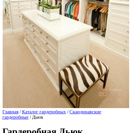
Главная
/
Каталог гардеробных
/
Скандинавские
гардеробные
/ Дьюк
Гардеробная Дьюк