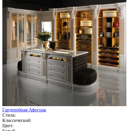
Гардеробная Афогнак
Стиль:
Классический
Цвет:
Белый