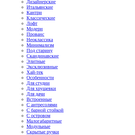
Дизайнерские
Итальянские
Кантри
Классические
Лофт
Модерн
Прованс
Неоклассика
Минимализм
Под старину
Скандинавские
Элитные
Эксклюзивные
Хай-тек
Особенности
Для студии
Для хрущевки
Для дачи
Встроенные
С антресолями
С барной стойкой
С островом
Малогабаритные
Модульные
Скрытые ручки