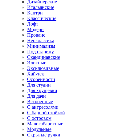
Дизайнерские
Итальянские
Кантри
Классические
Лофт
Модерн
Прованс
Неоклассика
Минимализм
Под старину
Скандинавские
Элитные
Эксклюзивные
Хай-тек
Особенности
Для студии
Для хрущевки
Для дачи
Встроенные
С антресолями
С барной стойкой
С островом
Малогабаритные
Модульные
Скрытые ручки