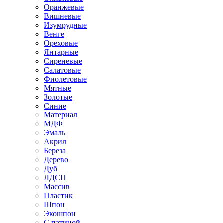
Оранжевые
Вишневые
Изумрудные
Венге
Ореховые
Янтарные
Сиреневые
Салатовые
Фиолетовые
Мятные
Золотые
Синие
Материал
МДФ
Эмаль
Акрил
Береза
Дерево
Дуб
ЛДСП
Массив
Пластик
Шпон
Экошпон
С патиной