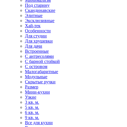
Минимализм
Под старину
Скандинавские
Элитные
Эксклюзивные
Хай-тек
Особенности
Для студии
Для хрущевки
Для дачи
Встроенные
С антресолями
С барной стойкой
С островом
Малогабаритные
Модульные
Скрытые ручки
Размер
Мини-кухни
Узкие
3 кв. м.
5 кв. м.
6 кв. м.
9 кв. м.
Все для кухни