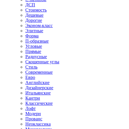
ДСП
Стоимость
Дешевые
Дорогие
Эконом-класс
Элитные
Форма
П-образные
Угловые
Прямые
Радиусные
Скошенные углы
Стиль
Современные
Евро
Английские
Дизайнерские
Итальянские
Кантри
Классические
Лофт
Модерн
Прованс
Неоклассика