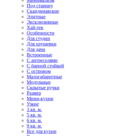
Минимализм
Под старину
Скандинавские
Элитные
Эксклюзивные
Хай-тек
Особенности
Для студии
Для хрущевки
Для дачи
Встроенные
С антресолями
С барной стойкой
С островом
Малогабаритные
Модульные
Скрытые ручки
Размер
Мини-кухни
Узкие
3 кв. м.
5 кв. м.
6 кв. м.
9 кв. м.
Все для кухни