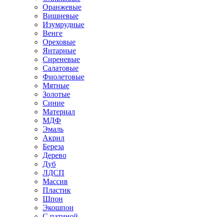
Оранжевые
Вишневые
Изумрудные
Венге
Ореховые
Янтарные
Сиреневые
Салатовые
Фиолетовые
Мятные
Золотые
Синие
Материал
МДФ
Эмаль
Акрил
Береза
Дерево
Дуб
ЛДСП
Массив
Пластик
Шпон
Экошпон
С патиной