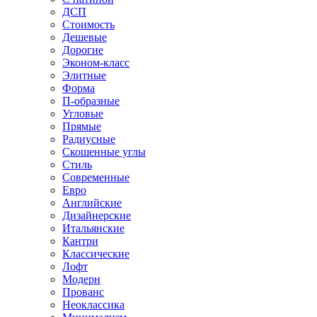
ДСП
Стоимость
Дешевые
Дорогие
Эконом-класс
Элитные
Форма
П-образные
Угловые
Прямые
Радиусные
Скошенные углы
Стиль
Современные
Евро
Английские
Дизайнерские
Итальянские
Кантри
Классические
Лофт
Модерн
Прованс
Неоклассика