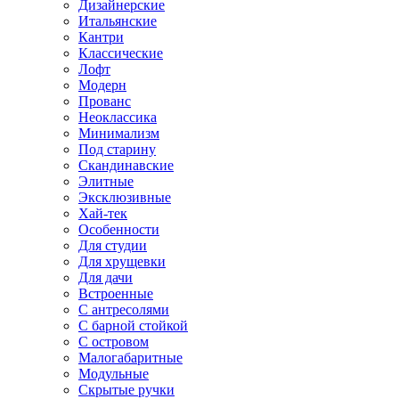
Дизайнерские
Итальянские
Кантри
Классические
Лофт
Модерн
Прованс
Неоклассика
Минимализм
Под старину
Скандинавские
Элитные
Эксклюзивные
Хай-тек
Особенности
Для студии
Для хрущевки
Для дачи
Встроенные
С антресолями
С барной стойкой
С островом
Малогабаритные
Модульные
Скрытые ручки