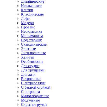
Дизайнерские
Итальянские
Кантри
Классические
Лофт
Модерн
Прованс
Неоклассика
Минимализм
Под старину
Скандинавские
Элитные
Эксклюзивные
Хай-тек
Особенности
Для студии
Для хрущевки
Для дачи
Встроенные
С антресолями
С барной стойкой
С островом
Малогабаритные
Модульные
Скрытые ручки