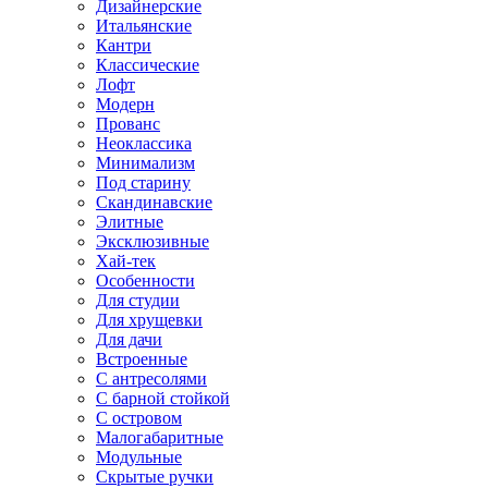
Дизайнерские
Итальянские
Кантри
Классические
Лофт
Модерн
Прованс
Неоклассика
Минимализм
Под старину
Скандинавские
Элитные
Эксклюзивные
Хай-тек
Особенности
Для студии
Для хрущевки
Для дачи
Встроенные
С антресолями
С барной стойкой
С островом
Малогабаритные
Модульные
Скрытые ручки