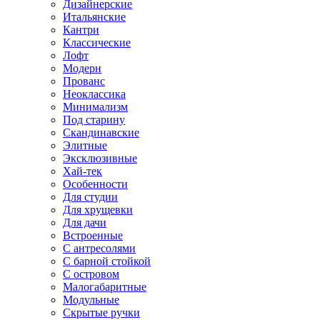
Дизайнерские
Итальянские
Кантри
Классические
Лофт
Модерн
Прованс
Неоклассика
Минимализм
Под старину
Скандинавские
Элитные
Эксклюзивные
Хай-тек
Особенности
Для студии
Для хрущевки
Для дачи
Встроенные
С антресолями
С барной стойкой
С островом
Малогабаритные
Модульные
Скрытые ручки