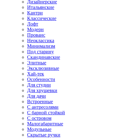
Дизайнерские
Итальянские
Кантри
Классические
Лофт
Модерн
Прованс
Неоклассика
Минимализм
Под старину
Скандинавские
Элитные
Эксклюзивные
Хай-тек
Особенности
Для студии
Для хрущевки
Для дачи
Встроенные
С антресолями
С барной стойкой
С островом
Малогабаритные
Модульные
Скрытые ручки