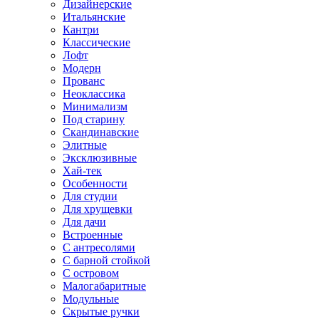
Дизайнерские
Итальянские
Кантри
Классические
Лофт
Модерн
Прованс
Неоклассика
Минимализм
Под старину
Скандинавские
Элитные
Эксклюзивные
Хай-тек
Особенности
Для студии
Для хрущевки
Для дачи
Встроенные
С антресолями
С барной стойкой
С островом
Малогабаритные
Модульные
Скрытые ручки