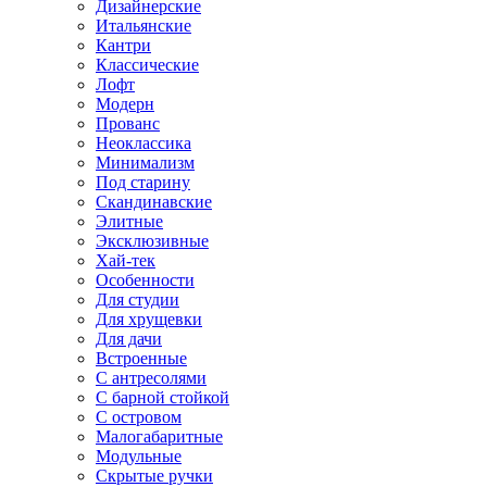
Дизайнерские
Итальянские
Кантри
Классические
Лофт
Модерн
Прованс
Неоклассика
Минимализм
Под старину
Скандинавские
Элитные
Эксклюзивные
Хай-тек
Особенности
Для студии
Для хрущевки
Для дачи
Встроенные
С антресолями
С барной стойкой
С островом
Малогабаритные
Модульные
Скрытые ручки