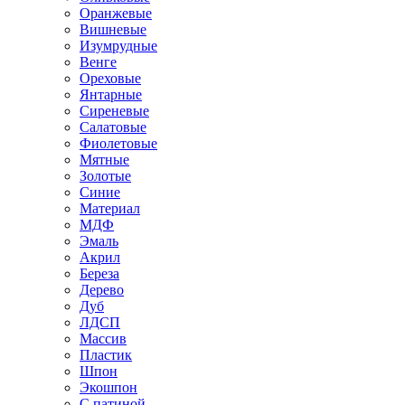
Оранжевые
Вишневые
Изумрудные
Венге
Ореховые
Янтарные
Сиреневые
Салатовые
Фиолетовые
Мятные
Золотые
Синие
Материал
МДФ
Эмаль
Акрил
Береза
Дерево
Дуб
ЛДСП
Массив
Пластик
Шпон
Экошпон
С патиной