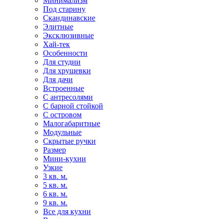
Минимализм
Под старину
Скандинавские
Элитные
Эксклюзивные
Хай-тек
Особенности
Для студии
Для хрущевки
Для дачи
Встроенные
С антресолями
С барной стойкой
С островом
Малогабаритные
Модульные
Скрытые ручки
Размер
Мини-кухни
Узкие
3 кв. м.
5 кв. м.
6 кв. м.
9 кв. м.
Все для кухни