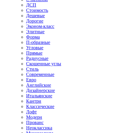
ДСП
Стоимость
Дешевые
Дорогие
Эконом-класс
Элитные
Форма
П-образные
Угловые
Прямые
Радиусные
Скошенные углы
Стиль
Современные
Евро
Английские
Дизайнерские
Итальянские
Кантри
Классические
Лофт
Модерн
Прованс
Неоклассика