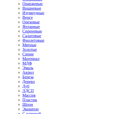
Оранжевые
Вишневые
Изумрудные
Венге
Ореховые
Янтарные
Сиреневые
Салатовые
Фиолетовые
Мятные
Золотые
Синие
Материал
МДФ
Эмаль
Акрил
Береза
Дерево
Дуб
ЛДСП
Массив
Пластик
Шпон
Экошпон
С патиной