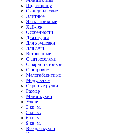
Минимализм
Под старину
Скандинавские
Элитные
Эксклюзивные
Хай-тек
Особенности
Для студии
Для хрущевки
Для дачи
Встроенные
С антресолями
С барной стойкой
С островом
Малогабаритные
Модульные
Скрытые ручки
Размер
Мини-кухни
Узкие
3 кв. м.
5 кв. м.
6 кв. м.
9 кв. м.
Все для кухни