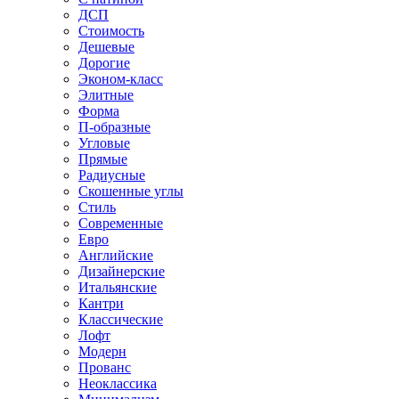
ДСП
Стоимость
Дешевые
Дорогие
Эконом-класс
Элитные
Форма
П-образные
Угловые
Прямые
Радиусные
Скошенные углы
Стиль
Современные
Евро
Английские
Дизайнерские
Итальянские
Кантри
Классические
Лофт
Модерн
Прованс
Неоклассика