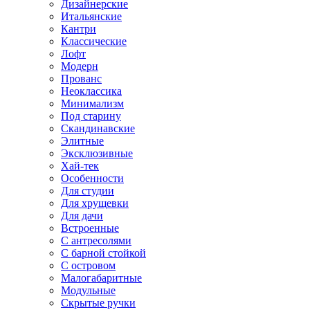
Дизайнерские
Итальянские
Кантри
Классические
Лофт
Модерн
Прованс
Неоклассика
Минимализм
Под старину
Скандинавские
Элитные
Эксклюзивные
Хай-тек
Особенности
Для студии
Для хрущевки
Для дачи
Встроенные
С антресолями
С барной стойкой
С островом
Малогабаритные
Модульные
Скрытые ручки