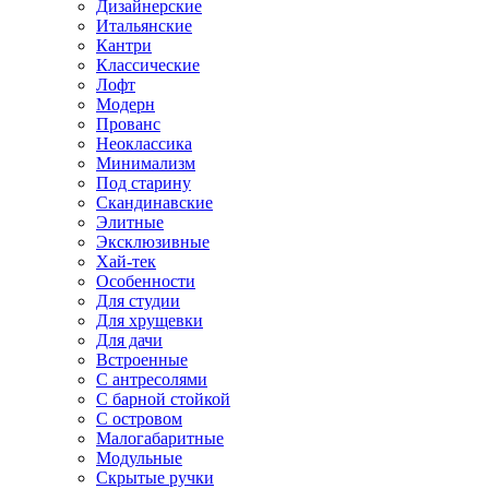
Дизайнерские
Итальянские
Кантри
Классические
Лофт
Модерн
Прованс
Неоклассика
Минимализм
Под старину
Скандинавские
Элитные
Эксклюзивные
Хай-тек
Особенности
Для студии
Для хрущевки
Для дачи
Встроенные
С антресолями
С барной стойкой
С островом
Малогабаритные
Модульные
Скрытые ручки