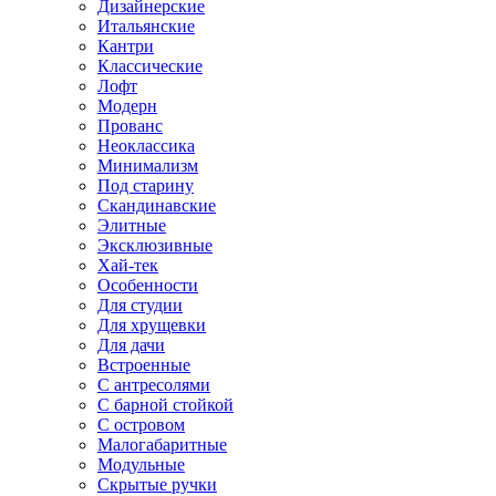
Дизайнерские
Итальянские
Кантри
Классические
Лофт
Модерн
Прованс
Неоклассика
Минимализм
Под старину
Скандинавские
Элитные
Эксклюзивные
Хай-тек
Особенности
Для студии
Для хрущевки
Для дачи
Встроенные
С антресолями
С барной стойкой
С островом
Малогабаритные
Модульные
Скрытые ручки