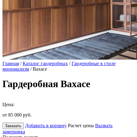
Главная
/
Каталог гардеробных
/
Гардеробные в стиле
минимализм
/ Вахасе
Гардеробная Вахасе
Цена:
от 85 000
руб.
Добавить в корзину
Расчет цены
Вызвать
Заказать
замерщика