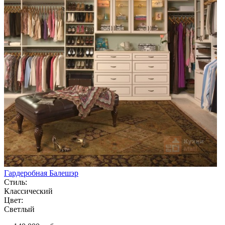
Гардеробная Балешэр
Стиль:
Классический
Цвет:
Светлый