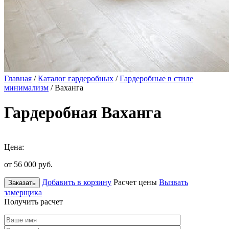
Главная
/
Каталог гардеробных
/
Гардеробные в стиле
минимализм
/ Ваханга
Гардеробная Ваханга
Цена:
от 56 000
руб.
Добавить в корзину
Расчет цены
Вызвать
Заказать
замерщика
Получить расчет