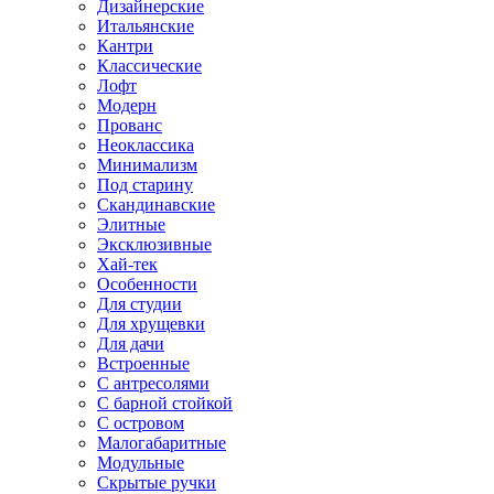
Дизайнерские
Итальянские
Кантри
Классические
Лофт
Модерн
Прованс
Неоклассика
Минимализм
Под старину
Скандинавские
Элитные
Эксклюзивные
Хай-тек
Особенности
Для студии
Для хрущевки
Для дачи
Встроенные
С антресолями
С барной стойкой
С островом
Малогабаритные
Модульные
Скрытые ручки