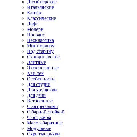
Дизайнерские
Итальянские
Кантри
Классические
Лофт
Модерн
Прованс
Неоклассика
Минимализм
Под старину
Скандинавские
Элитные
Эксклюзивные
Хай-тек
Особенности
Для студии
Для хрущевки
Для дачи
Встроенные
С антресолями
С барной стойкой
С островом
Малогабаритные
Модульные
Скрытые ручки