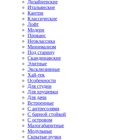
Дизайнерские
Итальянские
Кантри
Классические
Лофт
Модерн
Прованс
Неоклассика
Минимализм
Под старину
Скандинавские
Элитные
Эксклюзивные
Хай-тек
Особенности
Для студии
Для хрущевки
Для дачи
Встроенные
С антресолями
С барной стойкой
С островом
Малогабаритные
Модульные
Скрытые ручки