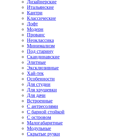
Дизайнерские
Итальянские
Кантри
Классические
Лофт
Модерн
Прованс
Неоклассика
Минимализм
Под старину
Скандинавские
Элитные
Эксклюзивные
Хай-тек
Особенности
Для студии
Для хрущевки
Для дачи
Встроенные
С антресолями
С барной стойкой
С островом
Малогабаритные
Модульные
Скрытые ручки