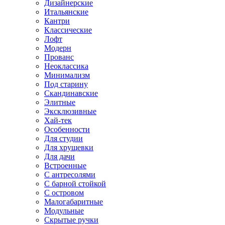
Дизайнерские
Итальянские
Кантри
Классические
Лофт
Модерн
Прованс
Неоклассика
Минимализм
Под старину
Скандинавские
Элитные
Эксклюзивные
Хай-тек
Особенности
Для студии
Для хрущевки
Для дачи
Встроенные
С антресолями
С барной стойкой
С островом
Малогабаритные
Модульные
Скрытые ручки