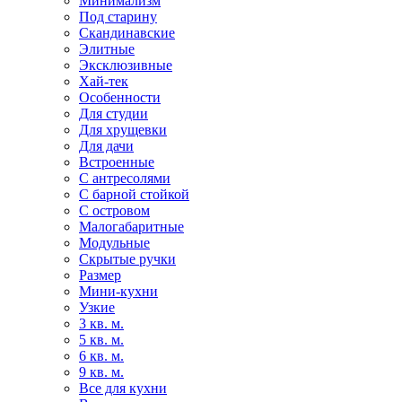
Минимализм
Под старину
Скандинавские
Элитные
Эксклюзивные
Хай-тек
Особенности
Для студии
Для хрущевки
Для дачи
Встроенные
С антресолями
С барной стойкой
С островом
Малогабаритные
Модульные
Скрытые ручки
Размер
Мини-кухни
Узкие
3 кв. м.
5 кв. м.
6 кв. м.
9 кв. м.
Все для кухни