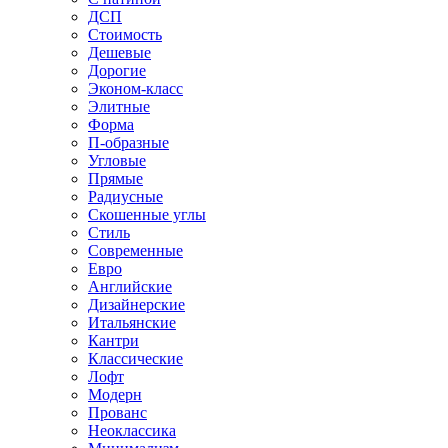
ДСП
Стоимость
Дешевые
Дорогие
Эконом-класс
Элитные
Форма
П-образные
Угловые
Прямые
Радиусные
Скошенные углы
Стиль
Современные
Евро
Английские
Дизайнерские
Итальянские
Кантри
Классические
Лофт
Модерн
Прованс
Неоклассика