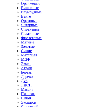
Оранжевые
Вишневые
Изумрудные
Венге
Ореховые
Янтарные
Сиреневые
Салатовые
Фиолетовые
Мятные
Золотые
Синие
Материал
МДФ
Эмаль
Акрил
Береза
Дерево
Дуб
ЛДСП
Массив
Пластик
Шпон
Экошпон
С патиной