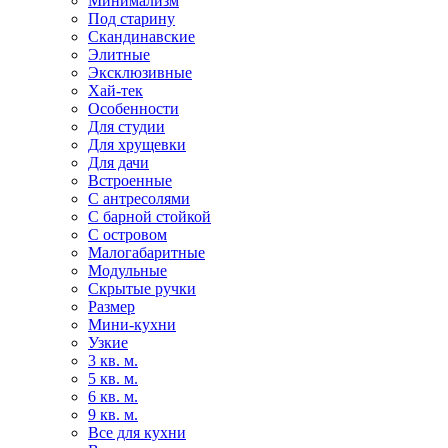
Минимализм
Под старину
Скандинавские
Элитные
Эксклюзивные
Хай-тек
Особенности
Для студии
Для хрущевки
Для дачи
Встроенные
С антресолями
С барной стойкой
С островом
Малогабаритные
Модульные
Скрытые ручки
Размер
Мини-кухни
Узкие
3 кв. м.
5 кв. м.
6 кв. м.
9 кв. м.
Все для кухни