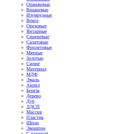
Оранжевые
Вишневые
Изумрудные
Венге
Ореховые
Янтарные
Сиреневые
Салатовые
Фиолетовые
Мятные
Золотые
Синие
Материал
МДФ
Эмаль
Акрил
Береза
Дерево
Дуб
ЛДСП
Массив
Пластик
Шпон
Экошпон
С патиной