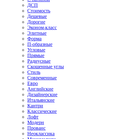
ДСП
Стоимость
Дешевые
Дорогие
Эконом-класс
Элитные
Форма
П-образные
Угловые
Прямые
Радиусные
Скошенные углы
Стиль
Современные
Евро
Английские
Дизайнерские
Итальянские
Кантри
Классические
Лофт
Модерн
Прованс
Неоклассика